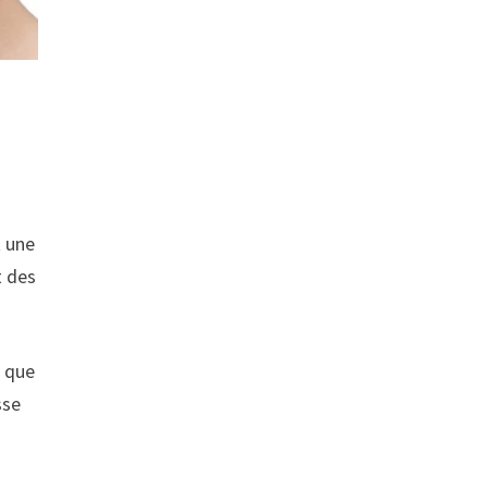
t une
t des
i que
sse