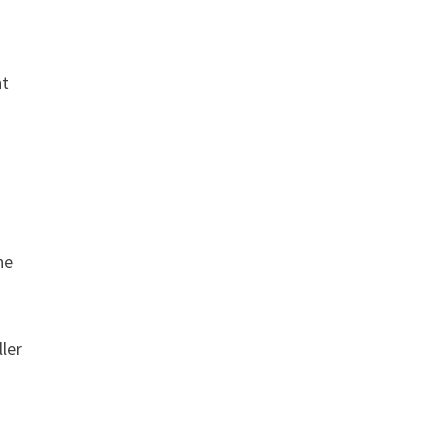
nt
ne
ler