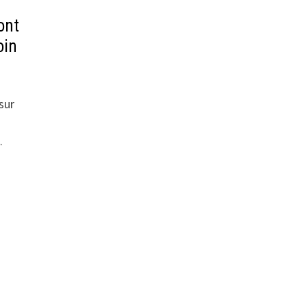
ont
oin
sur
…