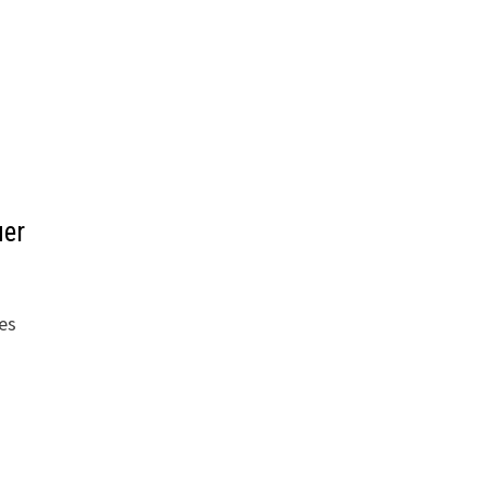
uer
es