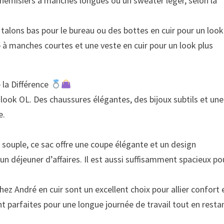
 chemisiers à manches longues ou un sweater léger, selon la
 talons bas pour le bureau ou des bottes en cuir pour un look
 à manches courtes et une veste en cuir pour un look plus
 la Différence
look OL. Des chaussures élégantes, des bijoux subtils et une
e.
 souple, ce sac offre une coupe élégante et un design
 un déjeuner d’affaires. Il est aussi suffisamment spacieux po
ez André en cuir sont un excellent choix pour allier confort 
nt parfaites pour une longue journée de travail tout en resta