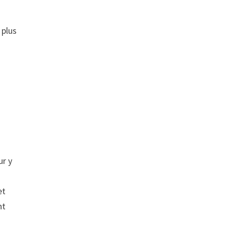
 plus
ur y
et
nt