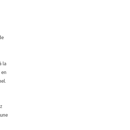
de
à la
 en
el.
ez
 une