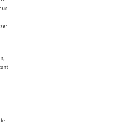
r un
azer
on,
tant
-le