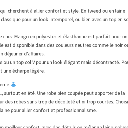
 qui cherchent à allier confort et style. En tweed ou en laine
 classique pour un look intemporel, ou bien avec un top en s
e chez Mango en polyester et élasthanne est parfait pour un
le est disponible dans des couleurs neutres comme le noir ou
un déjeuner d’affaires.
oie ou un top col V pour un look élégant mais décontracté. Po
et une écharpe légère.
derne
OL, surtout en été. Une robe bien coupée peut apporter de la
ur des robes sans trop de décolleté et ni trop courtes. Chois
aine pour allier confort et professionnalisme.
un meilleur confort, avec des détails en mélange laine-polye