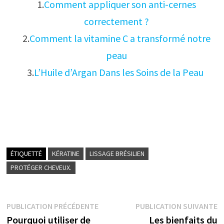
1.
Comment appliquer son anti-cernes
correctement ?
2.
Comment la vitamine C a transformé notre
peau
3.
L’Huile d’Argan Dans les Soins de la Peau
ÉTIQUETTÉ
KÉRATINE
LISSAGE BRÉSILIEN
PROTÉGER CHEVEUX.
Navigation
Publication
P
PUBLICATION PRÉCÉDENTE
PUBLICATION SUIVANTE
précédente :
s
Pourquoi utiliser de
Les bienfaits du