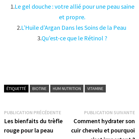
1.
Le gel douche : votre allié pour une peau saine
et propre.
2.
L’Huile d’Argan Dans les Soins de la Peau
3.
Qu’est-ce que le Rétinol ?
ÉTIQUETTÉ
BIOTINE
HUM NUTRITION
VITAMINE
Navigation
Publication
P
PUBLICATION PRÉCÉDENTE
PUBLICATION SUIVANTE
précédente :
s
Les bienfaits du trèfle
Comment hydrater son
de
rouge pour la peau
cuir chevelu et pourquoi
l’article