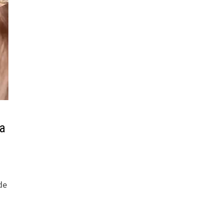
la
 de